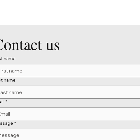
Contact us
rst name
st name
ail
*
ssage
*