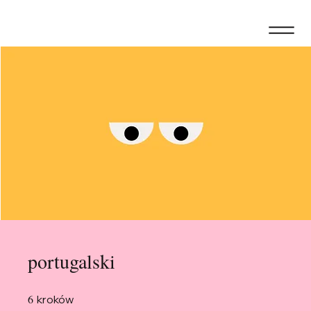
portugalski
6
6 kroków
kroków